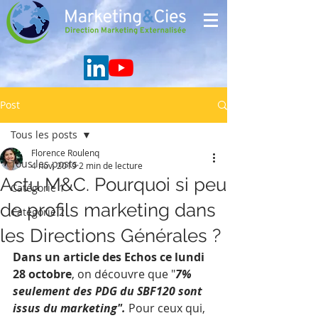
Post
Tous les posts
Florence Roulenq
Tous les posts
4 nov. 2019
2 min de lecture
Actu M&C. Pourquoi si peu
Catégorie 1
de profils marketing dans
Catégorie 2
les Directions Générales ?
Dans un article des Echos ce lundi 
28 octobre
, on découvre que "
7% 
seulement des PDG du SBF120 sont 
issus du marketing".
 Pour ceux qui, 