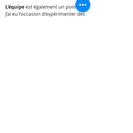
L’équipe
 est également un point clef. 
J’ai eu l’occasion d’expérimenter des 
acquisitions et de voir l’impact dans 
les équipes. Du positif, avec 
beaucoup d’émulation, d’envie 
d’avancer et de faire progresser 
l’entreprise. Mais aussi des difficultés 
à s’adapter au changement, à 
harmoniser les méthodes de travail 
et à aligner sur des objectifs 
communs. De mon point de vue, 
l’acquisition est une aventure 
humaine dans laquelle le marketing 
joue un rôle de fédérateur d’équipes.
3- Vous vous lancez !
Maintenant tout est prêt. Ces 