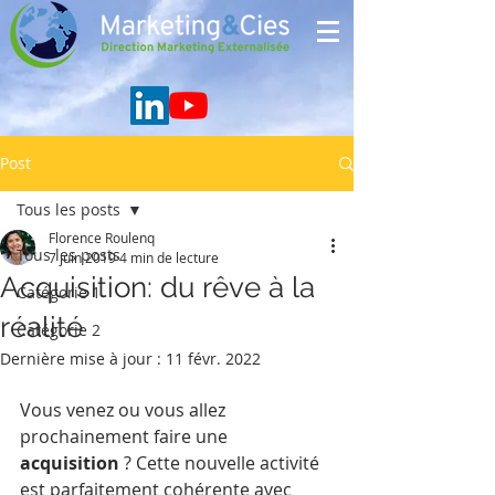
Post
Tous les posts
Florence Roulenq
Tous les posts
7 juin 2019
4 min de lecture
Acquisition: du rêve à la
Catégorie 1
réalité
Catégorie 2
Dernière mise à jour :
11 févr. 2022
Vous venez ou vous allez 
prochainement faire une 
acquisition
 ? Cette nouvelle activité 
est parfaitement cohérente avec 