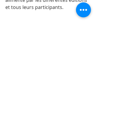
et tous leurs participants. 
Happy Govday s'est aussi une 
équipe soudée autour de Virginie 
Nogueras
. Tous les témoignages 
convergent pour illustrer la force du 
Sommet. Les acteurs libèrent les 
énergies pour un 
impact positif sur 