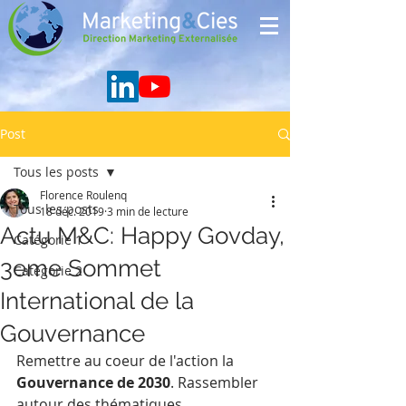
Post
Tous les posts
Florence Roulenq
Tous les posts
18 déc. 2019
3 min de lecture
Actu M&C: Happy Govday,
Catégorie 1
3eme Sommet
Catégorie 2
International de la
Gouvernance
Remettre au coeur de l'action la 
Gouvernance de 2030
. Rassembler 
autour des thématiques 