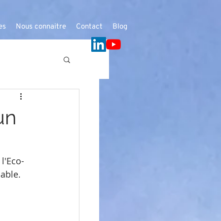
es
Nous connaitre
Contact
Blog
un
 l'Eco-
able. 