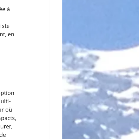
ée à 
iste 
nt, en 
ulti-
ir où 
pacts, 
urer, 
de 