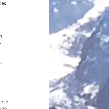
les 
n 
s 
u 
urce 
tion 