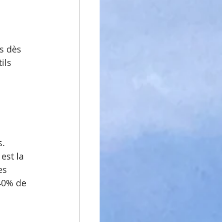
s dès 
ils 
. 
est la 
es 
40% de 