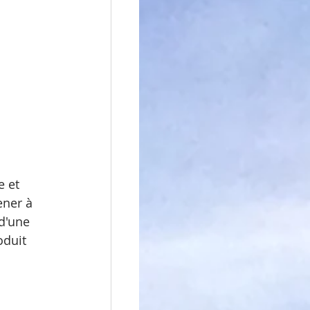
 et 
ner à 
d'une 
oduit 