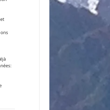
et 
ions 
éjà 
nées: 
e 